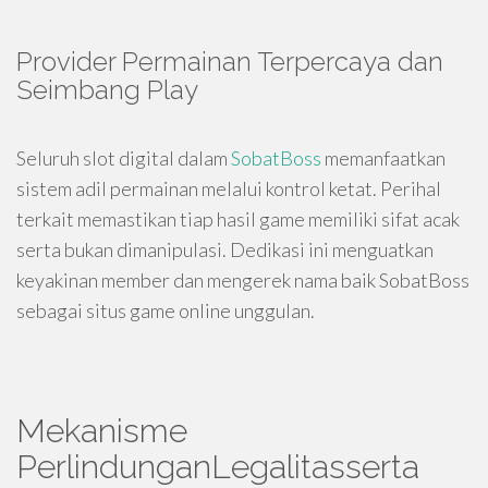
Provider Permainan Terpercaya dan
Seimbang Play
Seluruh slot digital dalam
SobatBoss
memanfaatkan
sistem adil permainan melalui kontrol ketat. Perihal
terkait memastikan tiap hasil game memiliki sifat acak
serta bukan dimanipulasi. Dedikasi ini menguatkan
keyakinan member dan mengerek nama baik SobatBoss
sebagai situs game online unggulan.
Mekanisme
PerlindunganLegalitasserta