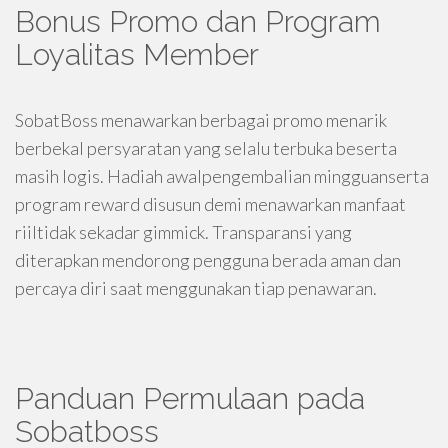
Bonus Promo dan Program
Loyalitas Member
SobatBoss menawarkan berbagai promo menarik
berbekal persyaratan yang selalu terbuka beserta
masih logis. Hadiah awalpengembalian mingguanserta
program reward disusun demi menawarkan manfaat
riiltidak sekadar gimmick. Transparansi yang
diterapkan mendorong pengguna berada aman dan
percaya diri saat menggunakan tiap penawaran.
Panduan Permulaan pada
Sobatboss