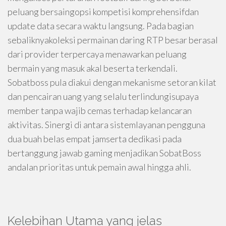
peluang bersaingopsi kompetisi komprehensifdan
update data secara waktu langsung. Pada bagian
sebaliknyakoleksi permainan daring RTP besar berasal
dari provider terpercaya menawarkan peluang
bermain yang masuk akal beserta terkendali.
Sobatboss pula diakui dengan mekanisme setoran kilat
dan pencairan uang yang selalu terlindungisupaya
member tanpa wajib cemas terhadap kelancaran
aktivitas. Sinergi di antara sistemlayanan pengguna
dua buah belas empat jamserta dedikasi pada
bertanggung jawab gaming menjadikan SobatBoss
andalan prioritas untuk pemain awal hingga ahli.
Kelebihan Utama yang jelas