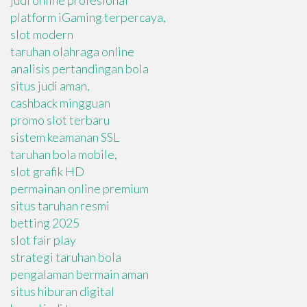
judi online profesional
platform iGaming terpercaya,
slot modern
taruhan olahraga online
analisis pertandingan bola
situs judi aman,
cashback mingguan
promo slot terbaru
sistem keamanan SSL
taruhan bola mobile,
slot grafik HD
permainan online premium
situs taruhan resmi
betting 2025
slot fair play
strategi taruhan bola
pengalaman bermain aman
situs hiburan digital